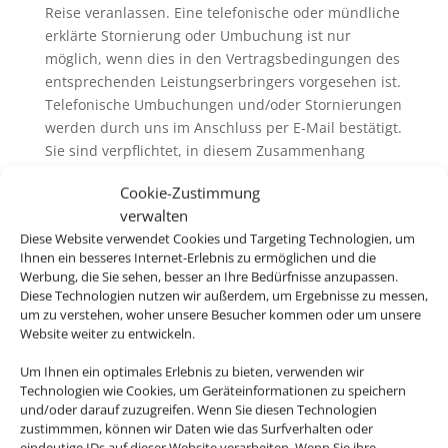
Reise veranlassen. Eine telefonische oder mündliche
erklärte Stornierung oder Umbuchung ist nur
möglich, wenn dies in den Vertragsbedingungen des
entsprechenden Leistungserbringers vorgesehen ist.
Telefonische Umbuchungen und/oder Stornierungen
werden durch uns im Anschluss per E-Mail bestätigt.
Sie sind verpflichtet, in diesem Zusammenhang
auftretende eventuelle Unstimmigkeiten uns
Cookie-Zustimmung
unverzüglich mitzuteilen.
verwalten
6.3. Wir erheben in der Regel keine eigenen
Diese Website verwendet Cookies und Targeting Technologien, um
Servicegebühren oder Bearbeitungsentgelte für
Ihnen ein besseres Internet-Erlebnis zu ermöglichen und die
Rücktritt / Umbuchung und /oder Stornierung. Wenn
Werbung, die Sie sehen, besser an Ihre Bedürfnisse anzupassen.
wir Servicegebühren oder Bearbeitungsentgelte
Diese Technologien nutzen wir außerdem, um Ergebnisse zu messen,
erheben, informieren wir sie vor der Buchung
um zu verstehen, woher unsere Besucher kommen oder um unsere
Website weiter zu entwickeln.
darüber. Generell ausgenommen hiervon ist der
Rücktritt / die Umbuchung und /oder die Stornierung
Um Ihnen ein optimales Erlebnis zu bieten, verwenden wir
von nicht im Zusammenhang mit einer Pauschalreise
Technologien wie Cookies, um Geräteinformationen zu speichern
gebuchten Flugbeförderungsleistungen („Nur-Flug-
und/oder darauf zuzugreifen. Wenn Sie diesen Technologien
Buchung“). Hier erheben wir ggfs. eigene
zustimmmen, können wir Daten wie das Surfverhalten oder
eindeutige IDs auf dieser Website verarbeiten. Wenn Sie ihre