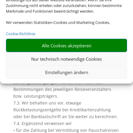
Servicegebühren oder Bearbeitungsentgelte (siehe
Zustimmung nicht erteilen oder zurückziehen, können bestimmte
dazu Ziffer D. dieser AGB)
Merkmale und Funktionen beeinträchtigt werden.
7. Zahlungen und Inkasso
7.1. Soweit wir (Reise-) Leistungen in Gestalt einer
Wir verwenden Statistiken-Cookies und Marketing Cookies.
Pauschalreise, verbundenen Reiseleistung oder
Cookie-Richtlinie
Einzelleistung in Rechnung stellen und
diesbezügliche Zahlungen einziehen, geschieht dies
Alle Cookies akzeptieren
im Namen und für Rechnung des jeweiligen
Veranstalters bzw. des Leistungsträgers. Unberührt
Nur technisch notwendige Cookies
bleiben davon die Rechte zur Einziehung uns
zustehender Serviceentgelte.
Einstellungen ändern
7.2. Die Zahlungsfristen und sonstigen
Zahlungsbedingungen richten sich nach den
Bestimmungen des jeweiligen Reiseveranstalters
bzw. Leistungsträgers.
7.3. Wir behalten uns vor, etwaige
Rückbelastungsentgelte bei Kreditkartenzahlung
oder bei Banklastschrift an Sie weiter zu berechnen.
7.4. Ergänzend verweisen wir
• für die Zahlung bei Vermittlung von Pauschalreisen