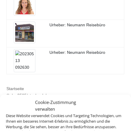
Urheber: Neumann Reisebüro
Urheber: Neumann Reisebüro
Startseite
© day2505/stock.adobe.com
Cookie-Zustimmung
© Song_about_summer/stock.adobe.com
verwalten
© Olena Z/stock.adobe.com
Diese Website verwendet Cookies und Targeting Technologien, um
© Maridav/stock.adobe.com
Ihnen ein besseres Internet-Erlebnis zu ermöglichen und die
Deutschlandurlaub
Werbung, die Sie sehen, besser an Ihre Bedürfnisse anzupassen.