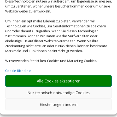
Diese Technologien nutzen wir außerdem, um Ergebnisse zu messen,
© eyetronic/stock.adobe.com
um zu verstehen, woher unsere Besucher kommen oder um unsere
©Bayern Tourismus Marketing GmbH
Website weiter zu entwickeln.
© haiderose/stock.adobe.com
© helmutvogler/stock.adobe.com
Um Ihnen ein optimales Erlebnis zu bieten, verwenden wir
Technologien wie Cookies, um Geräteinformationen zu speichern
© Arthur Palmer/stock.adobe.com
und/oder darauf zuzugreifen. Wenn Sie diesen Technologien
Portugal
zustimmmen, können wir Daten wie das Surfverhalten oder
eindeutige IDs auf dieser Website verarbeiten. Wenn Sie ihre
© Balate Dorin/stock.adobe.com
Zustimmung nicht erteilen oder zurückziehen, können bestimmte
© santosha57/stock.adobe.com
Merkmale und Funktionen beeinträchtigt werden.
© Rechitan Sorin/stock.adobe.com
© acnaleksy/stock.adobe.com
Wir verwenden Statistiken-Cookies und Marketing Cookies.
Cluburlaub
Cookie-Richtlinie
© Netfalls/stock.adobe.com
Alle Cookies akzeptieren
Ostseeküste Deutschland
© haiderose/stock.adobe.com
Nur technisch notwendige Cookies
© marcus_hofmann/stock.adobe.com
© andrzej2012/stock.adobe.com
Einstellungen ändern
© Sebastian Weimar/stock.adobe.com